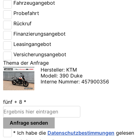
Fahr­zeug­an­ge­bot
Pro­be­fahrt
Rück­ruf
Finan­zie­rungs­an­ge­bot
Lea­sing­an­ge­bot
Ver­si­che­rungs­an­ge­bot
The­ma der Anfra­ge
Her­stel­ler: KTM
Modell: 390 Duke
Inter­ne Num­mer: 457900356
fünf + 8 *
Anfra­ge sen­den
* Ich habe die
Daten­schutz­be­stim­mun­gen
gele­sen