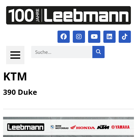
KTM
390 Duke