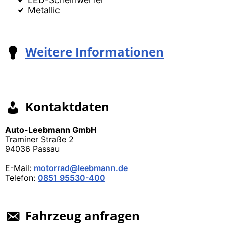
Metal­lic
Wei­te­re Infor­ma­tio­nen
Kon­takt­da­ten
Auto-Leeb­mann GmbH
Tra­mi­ner Stra­ße 2
94036
Pas­sau
E-Mail:
motorrad@leebmann.de
Tele­fon:
0851 95530-400
Fahr­zeug anfra­gen