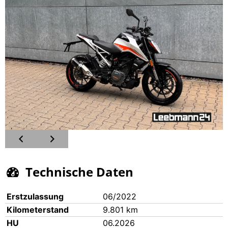
Tech­ni­sche Daten
Erst­zu­las­sung
06/2022
Kilo­me­ter­stand
9.801 km
HU
06.2026