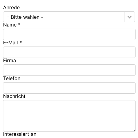
Anre­de
- Bit­te wäh­len -
Name *
E-Mail *
Fir­ma
Tele­fon
Nach­richt
Inter­es­siert an