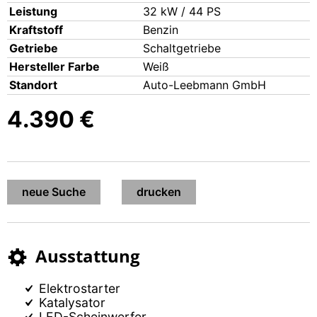
Leis­tung
32 kW / 44 PS
Kraft­stoff
Ben­zin
Getrie­be
Schalt­ge­trie­be
Her­stel­ler Far­be
Weiß
Stand­ort
Auto-Leeb­mann GmbH
4.390 €
neue Suche
dru­cken
Aus­stat­tung
Elek­tro­star­ter
Kata­ly­sa­tor
LED-Schein­wer­fer