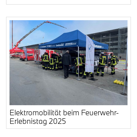
Elek­tro­mo­bi­li­tät beim Feu­er­wehr-
Erleb­nis­tag 2025