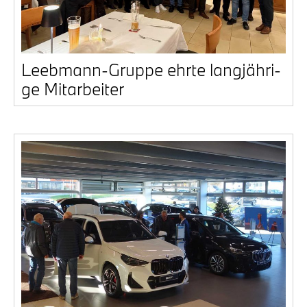
Leeb­mann-Grup­pe ehr­te lang­jäh­ri­
ge Mit­ar­bei­ter