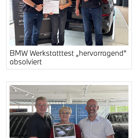
BMW Werk­statt­test „her­vor­ra­gend“
absol­viert