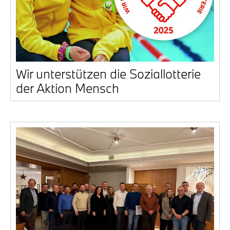
Wir unter­stüt­zen die Sozi­al­lot­te­rie
der Akti­on Mensch