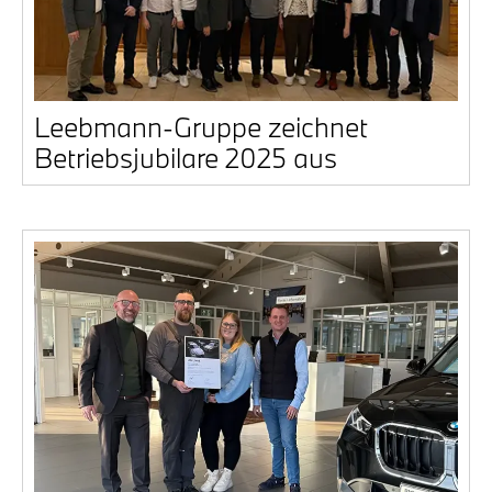
Leeb­mann-Grup­pe zeich­net
Betriebs­ju­bi­la­re 2025 aus