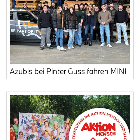
Azu­bis bei Pin­ter Guss fah­ren MINI