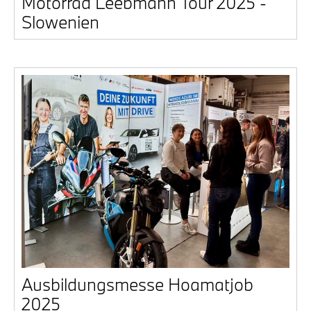
Motor­rad Leeb­mann Tour 2025 -
Slo­we­ni­en
Aus­bil­dungs­mes­se Hoamat­job
2025