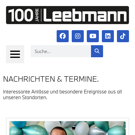
NACH­RICH­TEN & TER­MI­NE.
Inter­es­san­te Anläs­se und beson­de­re Ereig­nis­se aus all
unse­ren Stand­or­ten.