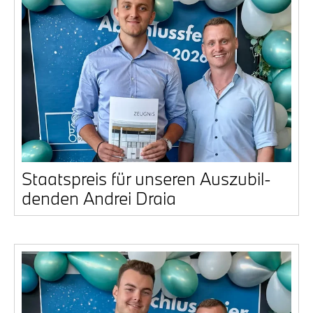
Staats­preis für unse­ren Aus­zu­bil­
den­den And­rei Dra­ia