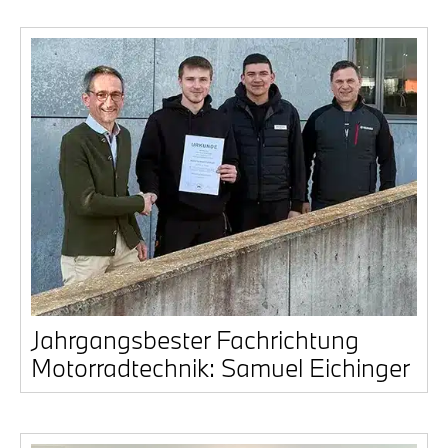
Jahr­gangs­bes­ter Fach­rich­tung
Motor­rad­tech­nik: Samu­el Eichin­ger