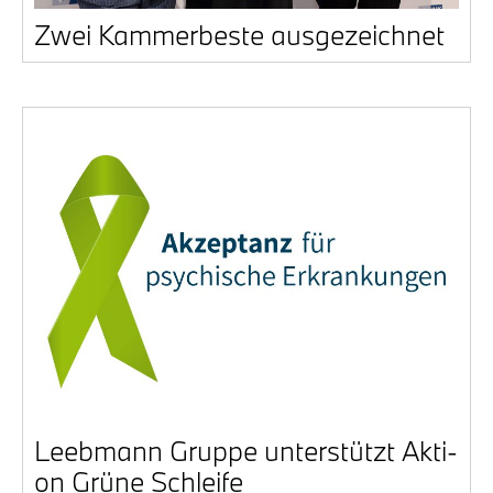
Zwei Kam­mer­bes­te aus­ge­zeich­net
Leeb­mann Grup­pe unter­stützt Akti­
on Grü­ne Schlei­fe