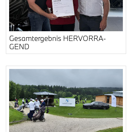
Gesamt­ergeb­nis HER­VOR­RA­
GEND