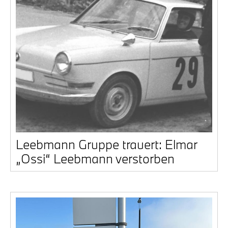
Leeb­mann Grup­pe trau­ert: Elmar
„Ossi“ Leeb­mann ver­stor­ben