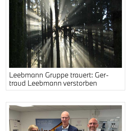
Leeb­mann Grup­pe trau­ert: Ger­
traud Leeb­mann ver­stor­ben