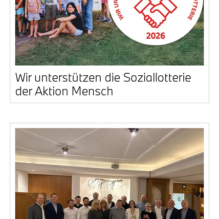
Wir unter­stüt­zen die Sozi­al­lot­te­rie
der Akti­on Mensch