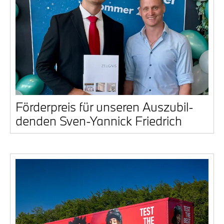
För­der­preis für unse­ren Aus­zu­bil­
den­den Sven-Yan­nick Fried­rich