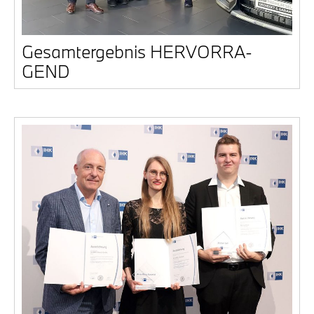
Gesamt­ergeb­nis HER­VOR­RA­
GEND