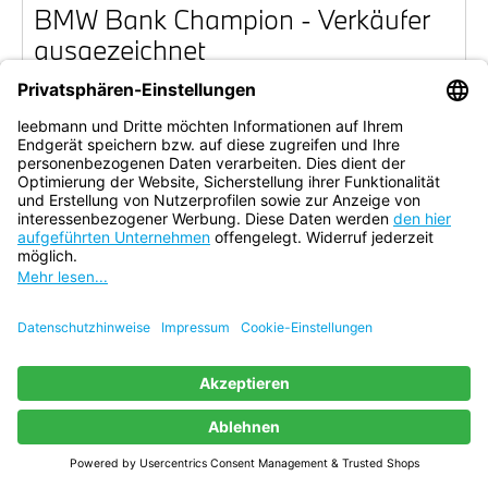
BMW Bank Cham­pi­on - Ver­käu­fer
aus­ge­zeich­net
Video-Vor­trag „Bal­kan Tour“ bei