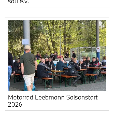
sau e.V.
Motor­rad Leeb­mann Sai­son­start
2026