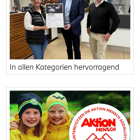
In allen Kate­go­rien her­vor­ra­gend