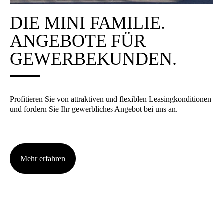
DIE MINI FAMI­LIE.
ANGE­BO­TE FÜR
GEWER­BE­KUN­DEN.
Pro­fi­tie­ren Sie von attrak­ti­ven und fle­xi­blen Lea­sing­kon­di­tio­nen
und for­dern Sie Ihr gewerb­li­ches Ange­bot bei uns an.
Mehr erfah­ren