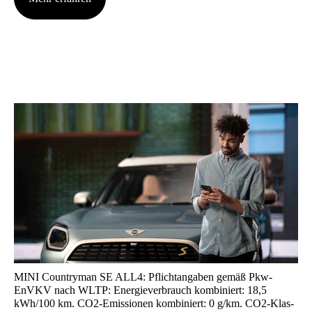
MINI Coun­try­man SE ALL4: Pflicht­an­ga­ben gemäß Pkw-
EnVKV nach WLTP: Ener­gie­ver­brauch kom­bi­niert: 18,5
kWh/100 km. CO2-Emis­sio­nen kom­bi­niert: 0 g/km. CO2-Klas­