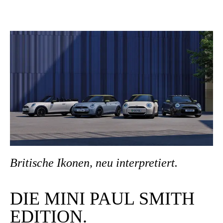
Bri­ti­sche Iko­nen, neu inter­pre­tiert.
DIE MINI PAUL SMITH
EDI­TI­ON.