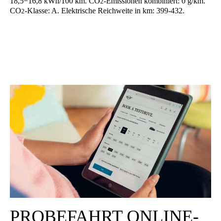
18,5−16,8 kWh/100 km. CO
-Emis­sio­nen kom­bi­niert: 0 g/km.
2
CO
-Klas­se: A. Elek­tri­sche Reich­wei­te in km: 399-432.
2
PRO­BE­FAHRT ONLINE-