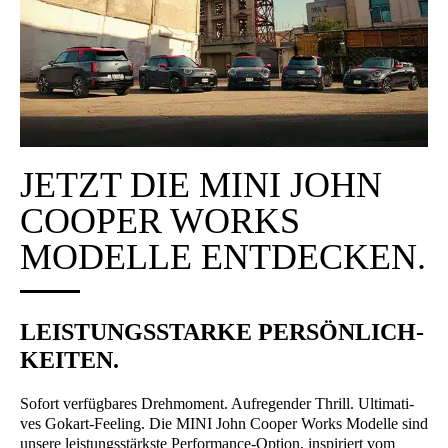
MINI Jun­ge Gebrauch­te.
JETZT DIE MINI JOHN
COO­PER WORKS
MODEL­LE ENT­DE­CKEN.
LEIS­TUNGS­STAR­KE PER­SÖN­LICH­
KEI­TEN.
Sofort ver­füg­ba­res Dreh­mo­ment. Auf­re­gen­der Thrill. Ulti­ma­ti­
ves Gokart-Fee­ling. Die MINI John Coo­per Works Model­le sind
unse­re leis­tungs­stärks­te Per­for­mance-Opti­on, inspi­riert vom