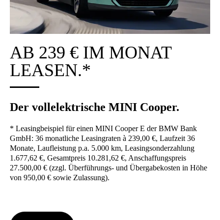
AB 239 € IM MONAT
LEA­SEN.*
Der voll­elek­tri­sche MINI Coo­per.
* Lea­sing­bei­spiel für einen MINI Coo­per E der BMW Bank
GmbH: 36 monat­li­che Lea­sing­ra­ten à 239,00 €, Lauf­zeit 36
Mona­te, Lauf­leis­tung p.a. 5.000 km, Lea­sing­son­der­zah­lung
1.677,62 €, Gesamt­preis 10.281,62 €, Anschaf­fungs­preis
27.500,00 € (zzgl. Über­füh­rungs- und Über­ga­be­kos­ten in Höhe
von 950,00 € sowie Zulas­sung).