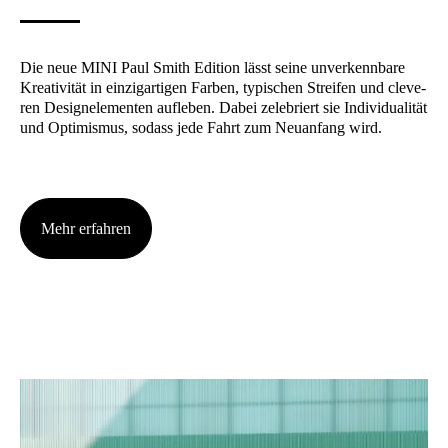
Die neue MINI Paul Smith Edi­ti­on lässt sei­ne unver­kenn­ba­re
Krea­ti­vi­tät in ein­zig­ar­ti­gen Far­ben, typi­schen Strei­fen und cle­ve­
ren Design­ele­men­ten auf­le­ben. Dabei zele­briert sie Indi­vi­dua­li­tät
und Opti­mis­mus, sodass jede Fahrt zum Neu­an­fang wird.
Mehr erfah­ren