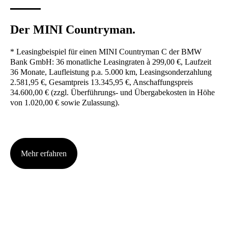
Der MINI Coun­try­man.
* Lea­sing­bei­spiel für einen MINI Coun­try­man C der BMW
Bank GmbH: 36 monat­li­che Lea­sing­ra­ten à 299,00 €, Lauf­zeit
36 Mona­te, Lauf­leis­tung p.a. 5.000 km, Lea­sing­son­der­zah­lung
2.581,95 €, Gesamt­preis 13.345,95‬ €, Anschaf­fungs­preis
34.600,00 € (zzgl. Über­füh­rungs- und Über­ga­be­kos­ten in Höhe
von 1.020,00 € sowie Zulas­sung).
Mehr erfah­ren