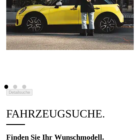
FAHR­ZEUG­SU­CHE.
Fin­den Sie Ihr Wunsch­mo­dell.