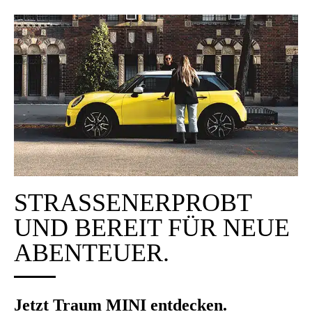
STRA­SSEN­ER­PROBT U
ND BEREIT FÜR NEUE A
BEN­TEU­ER.
Jetzt Traum MINI ent­de­cken.