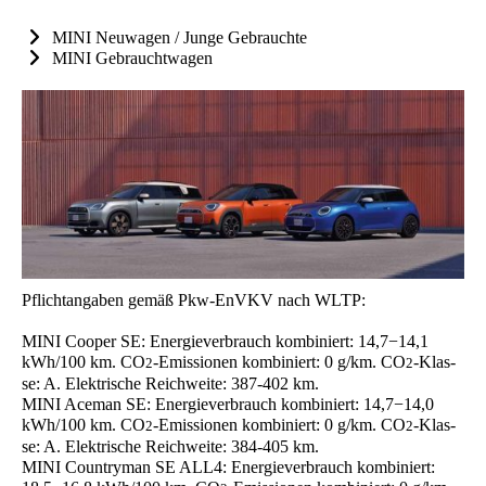
MINI Neu­wa­gen / Jun­ge Gebrauch­te
MINI Gebraucht­wa­gen
Pflicht­an­ga­ben gemäß Pkw-EnVKV nach WLTP:
MINI Coo­per SE: Ener­gie­ver­brauch kom­bi­niert: 14,7−14,1
kWh/100 km. CO
-Emis­sio­nen kom­bi­niert: 0 g/km. CO
-Klas­
2
2
se: A. Elek­tri­sche Reich­wei­te: 387-402 km.
MINI Ace­man SE: Ener­gie­ver­brauch kom­bi­niert: 14,7−14,0
kWh/100 km. CO
-Emis­sio­nen kom­bi­niert: 0 g/km. CO
-Klas­
2
2
se: A. Elek­tri­sche Reich­wei­te: 384-405 km.
MINI Coun­try­man SE ALL4: Ener­gie­ver­brauch kom­bi­niert: