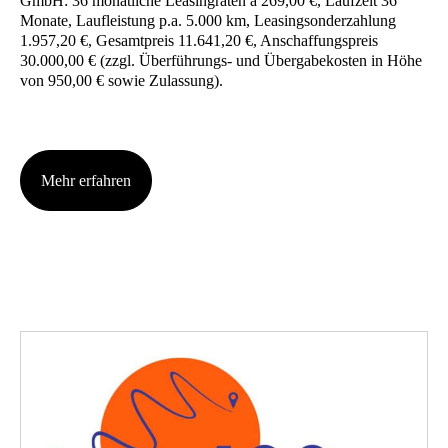
GmbH: 36 monat­li­che Lea­sing­ra­ten à 269,00 €, Lauf­zeit 36
Mona­te, Lauf­leis­tung p.a. 5.000 km, Lea­sing­son­der­zah­lung
1.957,20 €, Gesamt­preis 11.641,20 €, Anschaf­fungs­preis
30.000,00 € (zzgl. Über­füh­rungs- und Über­ga­be­kos­ten in Höhe
von 950,00 € sowie Zulas­sung).
Mehr erfah­ren