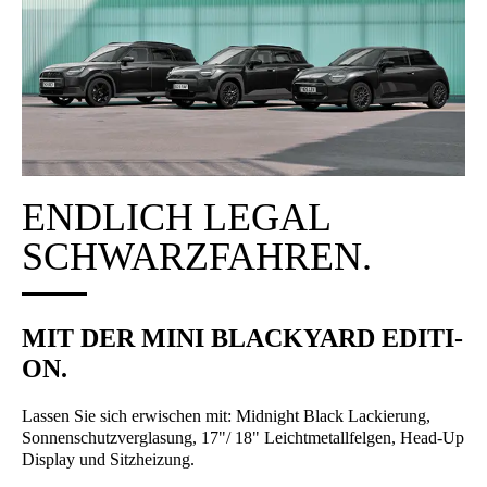
END­LICH LEGAL
SCHWARZ­FAH­REN.
MIT DER MINI BLA­CK­YARD EDI­TI­
ON.
Las­sen Sie sich erwi­schen mit: Mid­night Black Lackie­rung,
Son­nen­schutz­ver­gla­sung, 17"/ 18" Leicht­me­tall­fel­gen, Head-Up
Dis­play und Sitz­hei­zung.