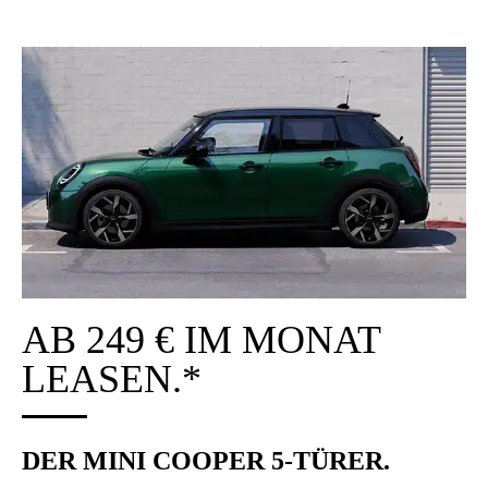
AB 249 € IM MONAT
LEA­SEN.*
DER MINI COO­PER 5-TÜRER.