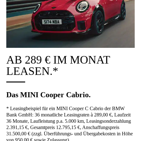
AB 289 € IM MONAT
LEA­SEN.*
Das MINI Coo­per Cabrio.
* Lea­sing­bei­spiel für ein MINI Coo­per C Cabrio der BMW
Bank GmbH: 36 monat­li­che Lea­sing­ra­ten à 289,00 €, Lauf­zeit
36 Mona­te, Lauf­leis­tung p.a. 5.000 km, Lea­sing­son­der­zah­lung
2.391,15 €, Gesamt­preis 12.795,15 €, Anschaf­fungs­preis
31.500,00 € (zzgl. Über­füh­rungs- und Über­ga­be­kos­ten in Höhe
von 950,00 € sowie Zulas­sung).