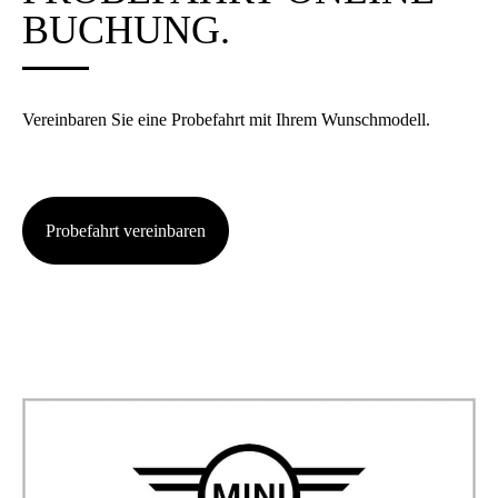
BUCHUNG.
Ver­ein­ba­ren Sie eine Pro­be­fahrt mit Ihrem Wunsch­mo­dell.
Pro­be­fahrt ver­ein­ba­ren