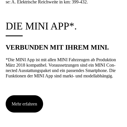
se: A. Elek­tri­sche Reich­wei­te in km: 399-432.
DIE MINI APP*.
VER­BUN­DEN MIT IHREM MINI.
*Die MINI App ist mit allen MINI Fahr­zeu­gen ab Pro­duk­ti­on
März 2018 kom­pa­ti­bel. Vor­aus­set­zun­gen sind ein MINI Con­
nec­ted Aus­stat­tungs­pa­ket und ein pas­sen­des Smart­phone. Die
Funk­tio­nen der MINI App sind markt- und modell­ab­hän­gig.
Mehr erfah­ren