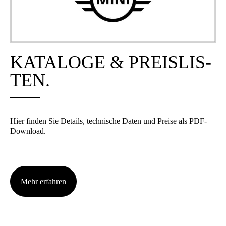
KATA­LO­GE & PREIS­LIS­
TEN.
Hier fin­den Sie Details, tech­ni­sche Daten und Prei­se als PDF-
Down­load.
Mehr erfah­ren