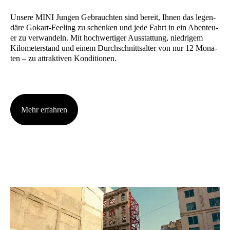
Unse­re MINI Jun­gen Gebrauch­ten sind bereit, Ihnen das legen­
dä­re Gokart-Fee­ling zu schen­ken und jede Fahrt in ein Aben­teu­
er zu ver­wan­deln. Mit hoch­wer­ti­ger Aus­stat­tung, nied­ri­gem
Kilo­me­ter­stand und einem Durch­schnitts­al­ter von nur 12 Mona­
ten – zu attrak­ti­ven Kon­di­tio­nen.
Mehr erfah­ren