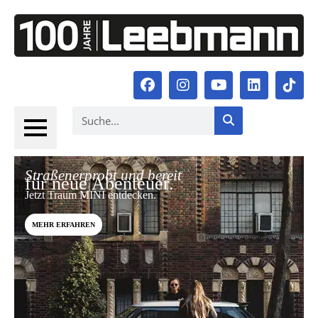
Stra­ßen­er­probt und bereit
für neue Aben­teu­er.
Jetzt Traum MINI ent­de­cken.
MEHR ERFAH­REN