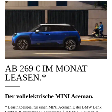
AB 269 € IM MONAT
LEA­SEN.*
Der voll­elek­tri­sche MINI Ace­man.
* Lea­sing­bei­spiel für einen MINI Ace­man E der BMW Bank