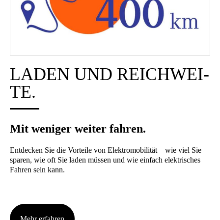
LADEN UND REICH­WEI­
TE.
Mit weni­ger wei­ter fah­ren.
Ent­de­cken Sie die Vor­tei­le von Elek­tro­mo­bi­li­tät – wie viel Sie
spa­ren, wie oft Sie laden müs­sen und wie ein­fach elek­tri­sches
Fah­ren sein kann.
Mehr erfah­ren