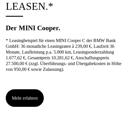
LEA­SEN.*
Der MINI Coo­per.
* Lea­sing­bei­spiel für einen MINI Coo­per C der BMW Bank
GmbH: 36 monat­li­che Lea­sing­ra­ten à 239,00 €, Lauf­zeit 36
Mona­te, Lauf­leis­tung p.a. 5.000 km, Lea­sing­son­der­zah­lung
1.677,62 €, Gesamt­preis 10.281,62 €, Anschaf­fungs­preis
27.500,00 € (zzgl. Über­füh­rungs- und Über­ga­be­kos­ten in Höhe
von 950,00 € sowie Zulas­sung).
Mehr erfah­ren