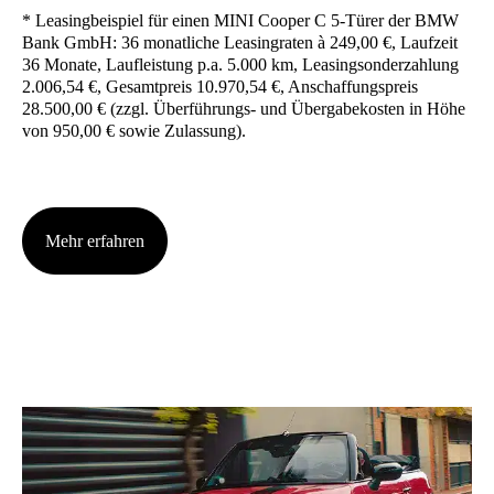
* Lea­sing­bei­spiel für einen MINI Coo­per C 5-Türer der BMW
Bank GmbH: 36 monat­li­che Lea­sing­ra­ten à 249,00 €, Lauf­zeit
36 Mona­te, Lauf­leis­tung p.a. 5.000 km, Lea­sing­son­der­zah­lung
2.006,54 €, Gesamt­preis 10.970,54 €, Anschaf­fungs­preis
28.500,00 € (zzgl. Über­füh­rungs- und Über­ga­be­kos­ten in Höhe
von 950,00 € sowie Zulas­sung).
Mehr erfah­ren