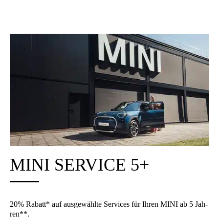
MINI SER­VICE 5+
20% Rabatt* auf aus­ge­wähl­te Ser­vices für Ihren MINI ab 5 Jah­
ren**.