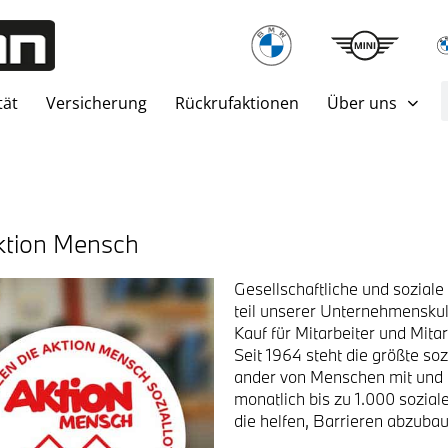
­tät
Ver­si­che­rung
Rück­ruf­ak­tio­nen
Über uns
 Akti­on Mensch
Gesell­schaft­li­che und sozia­l
teil unse­rer Unter­neh­mens­kul
Kauf für Mit­ar­bei­ter und Mit­a
Seit 1964 steht die größ­te sozia­
an­der von Men­schen mit und 
monat­lich bis zu 1.000 sozia­le
die hel­fen, Bar­rie­ren abzu­bau