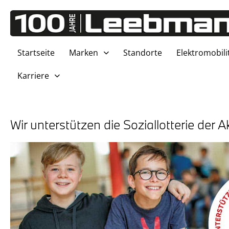
Start­sei­te
Mar­ken
Stand­or­te
Elek­tro­mo­bi­li
Kar­rie­re
Wir unter­stüt­zen die Sozi­al­lot­te­rie der