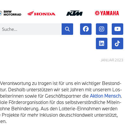
JANU­AR 2023
e Ver­ant­wor­tung zu tra­gen ist für uns ein wich­ti­ger Bestand­
­tur. Des­halb unter­stüt­zen wir seit Jah­ren mit unse­rem Los-
r­bei­te­rin­nen sowie für Geschäfts­part­ner die
Akti­on Mensch
.
le För­der­or­ga­ni­sa­ti­on für das selbst­ver­ständ­li­che Mit­ein­
ohne Behin­de­rung. Aus den Lot­te­rie-Ein­nah­men wer­den
 Pro­jek­te für mehr Inklu­si­on deutsch­land­weit unter­stützt,
­en.