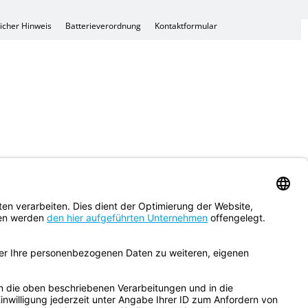
li­cher Hin­weis
Bat­te­rie­ver­ord­nung
Kon­takt­for­mu­lar