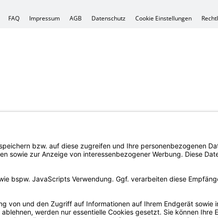
FAQ
Impres­sum
AGB
Daten­schutz
Coo­kie Ein­stel­lun­gen
Recht­