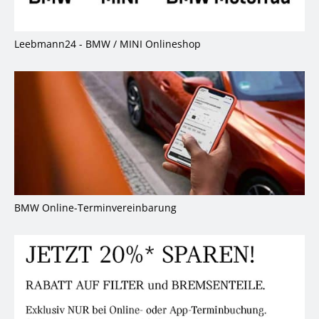
Leebmann24 - BMW / MINI Onlineshop
BMW Online-Terminvereinbarung
B