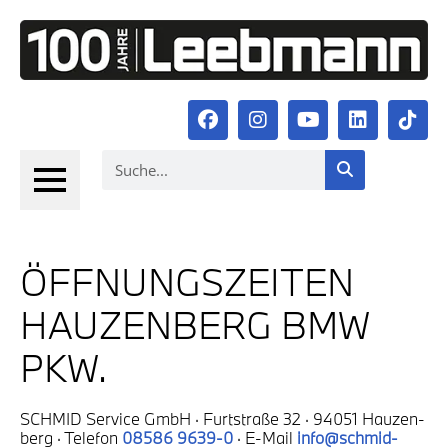
ÖFF­NUNGS­ZEI­TEN
HAU­ZEN­BERG BMW
PKW.
SCHMID Ser­vice GmbH · Furt­stra­ße 32 · 94051 Hau­zen­
berg · Tele­fon
08586 9639-0
· E-Mail
info@schmid-