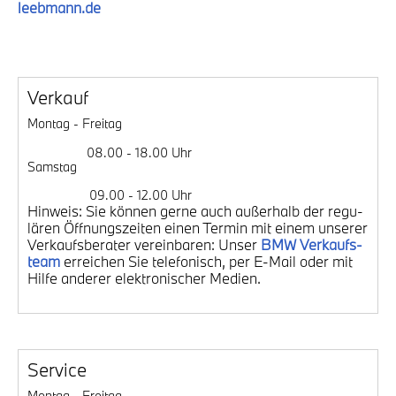
leebmann.de
Ver­kauf
Mon­tag - Frei­tag
08.00 - 18.00 Uhr
Sams­tag
09.00 - 12.00 Uhr
Hin­weis: Sie kön­nen ger­ne auch außer­halb der regu­
lä­ren Öff­nungs­zei­ten einen Ter­min mit einem unse­rer
Ver­kaufs­be­ra­ter ver­ein­ba­ren: Unser
BMW Ver­kaufs­
team
errei­chen Sie tele­fo­nisch, per E-Mail oder mit
Hil­fe ande­rer elek­tro­ni­scher Medi­en.
Ser­vice
Mon­tag - Frei­tag