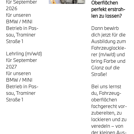
für Sep­tem­ber
Ober­flä­chen
2026
per­fekt erstrah­
für unse­ren
len zu las­sen?
BMW / MINI
Betrieb in Pas­
Dann bewirb
sau, Tra­mi­ner
dich jetzt für die
Stra­ße 1
Aus­bil­dung zum
Fahr­zeug­la­ckie­
Lehr­ling (m/w/d)
rer (m/w/d) und
für Sep­tem­ber
bring Far­be und
2027
Glanz auf die
für unse­ren
Stra­ße!
BMW / MINI
Betrieb in Pas­
Bei uns lernst
sau, Tra­mi­ner
du, Fahr­zeug­
Stra­ße 1
ober­flä­chen
fach­ge­recht vor­
zu­be­rei­ten, zu
lackie­ren und zu
ver­edeln – von
der klei­nen Aus­