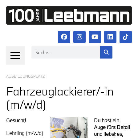
AUS­BIL­DUNGS­PLATZ
Fahr­zeug­la­ckie­rer/-in
(m/w/d)
Gesucht!
Du hast ein
Auge fürs Detail
Lehr­ling (m/w/d)
und liebst es,