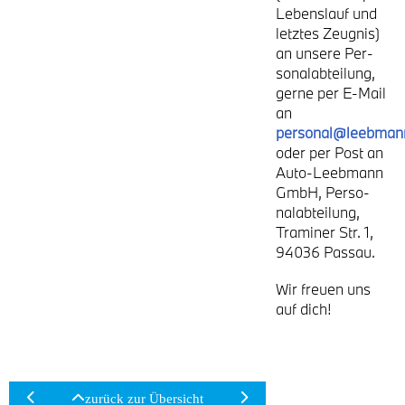
Lebens­lauf und
letz­tes Zeug­nis)
an unse­re Per­
so­nal­ab­tei­lung,
ger­ne per E-Mail
an
personal@leebman
oder per Post an
Auto-Leeb­mann
GmbH, Per­so­
nal­ab­tei­lung,
Tra­mi­ner Str. 1,
94036 Pas­sau.
Wir freu­en uns
auf dich!
zurück zur Über­sicht