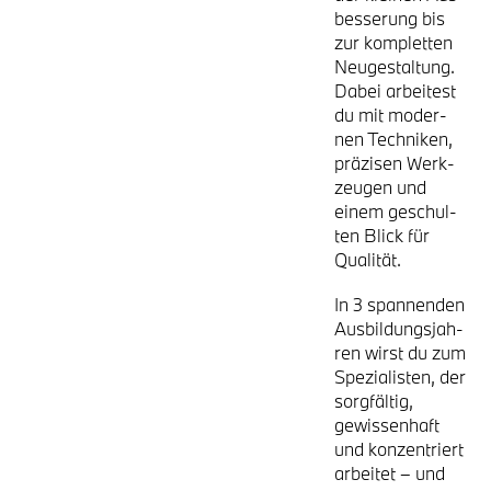
bes­se­rung bis
zur kom­plet­ten
Neu­ge­stal­tung.
Dabei arbei­test
du mit moder­
nen Tech­ni­ken,
prä­zi­sen Werk­
zeu­gen und
einem geschul­
ten Blick für
Qua­li­tät.
In 3 span­nen­den
Aus­bil­dungs­jah­
ren wirst du zum
Spe­zia­lis­ten, der
sorg­fäl­tig,
gewis­sen­haft
und kon­zen­triert
arbei­tet – und