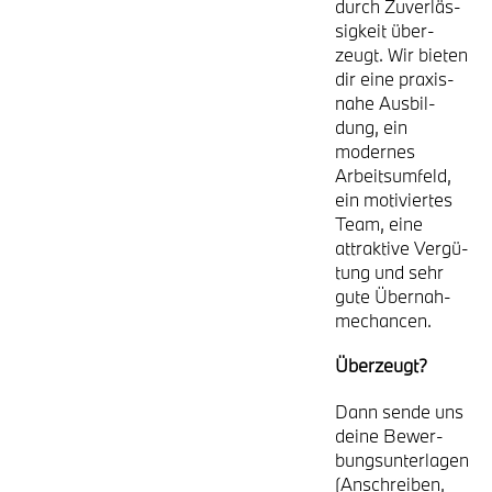
durch Zuver­läs­
sig­keit über­
zeugt. Wir bie­ten
dir eine pra­xis­
na­he Aus­bil­
dung, ein
moder­nes
Arbeits­um­feld,
ein moti­vier­tes
Team, eine
attrak­ti­ve Ver­gü­
tung und sehr
gute Über­nah­
me­chan­cen.
Über­zeugt?
Dann sen­de uns
dei­ne Bewer­
bungs­un­ter­la­gen
(Anschrei­ben,