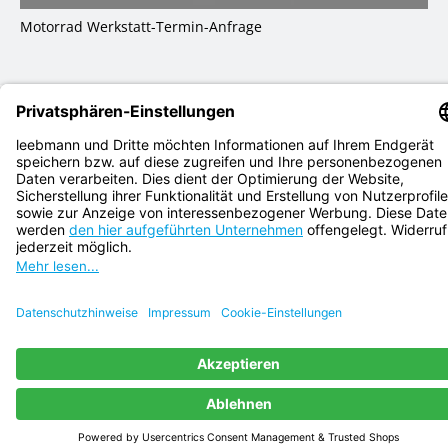
Motorrad Werkstatt-Termin-Anfrage
FAQ
Impres­sum
AGB
Daten­schutz
Coo­kie Ein­stel­lun­gen
Recht­li­cher Hin­weis
Bat­te­rie­ver­ord­nung
Kon­takt­for­mu­lar
Copyright © 2026 Leebmann