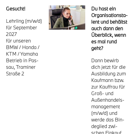
Gesucht!
Du hast ein
Orga­ni­sa­ti­ons­ta­
Lehr­ling (m/w/d)
lent und behältst
für Sep­tem­ber
auch dann den
2027
Über­blick, wenn
für unse­ren
es mal rund
BMW / Hon­da /
geht?
KTM / Yama­ha
Betrieb in Pas­
Dann bewirb
sau, Tra­mi­ner
dich jetzt für die
Stra­ße 2
Aus­bil­dung zum
Kauf­mann bzw.
zur Kauf­frau für
Groß- und
Außen­han­dels­
ma­nage­ment
(m/w/d) und
wer­de das Bin­
de­glied zwi­
schen Ein­kauf,