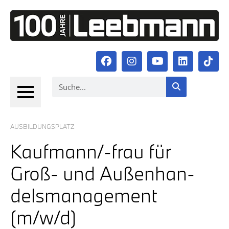
AUS­BIL­DUNGS­PLATZ
Kauf­man­n/-frau für
Groß- und Außen­han­
dels­ma­nage­ment
(m/w/d)