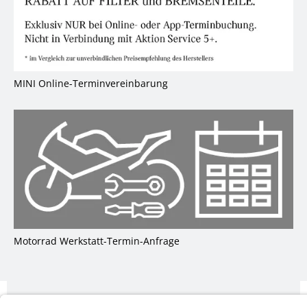
MINI Online-Terminvereinbarung
M
Motorrad Werkstatt-Termin-Anfrage
FAQ
Impres­sum
AGB
Daten­schutz