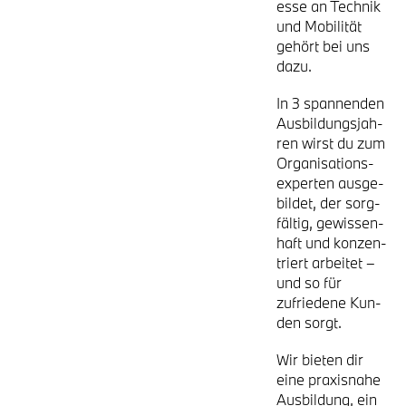
es­se an Tech­nik
und Mobi­li­tät
gehört bei uns
dazu.
In 3 span­nen­den
Aus­bil­dungs­jah­
ren wirst du zum
Orga­ni­sa­ti­ons­
exper­ten aus­ge­
bil­det, der sorg­
fäl­tig, gewis­sen­
haft und kon­zen­
triert arbei­tet –
und so für
zufrie­de­ne Kun­
den sorgt.
Wir bie­ten dir
eine pra­xis­na­he
Aus­bil­dung, ein