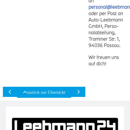
an
personal@leebman
oder per Post an
Auto-Leeb­mann
GmbH, Per­so­
nal­ab­tei­lung,
Tra­mi­ner Str. 1,
94036 Pas­sau.
Wir freu­en uns
auf dich!
zurück zur Über­sicht