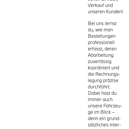
Ver­kauf und
unse­ren Kun­den!
Bei uns lernst
du, wie man
Bestel­lun­gen
pro­fes­sio­nell
erfasst, deren
Abar­bei­tung
zuver­läs­sig
koor­di­niert und
die Rech­nungs­
le­gung prä­zi­se
durch­führt.
Dabei hast du
immer auch
unse­re Fahr­zeu­
ge im Blick –
denn ein grund­
sätz­li­ches Inter­