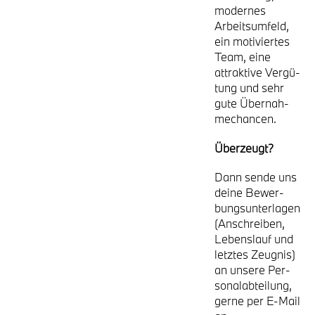
moder­nes
Arbeits­um­feld,
ein moti­vier­tes
Team, eine
attrak­ti­ve Ver­gü­
tung und sehr
gute Über­nah­
me­chan­cen.
Über­zeugt?
Dann sen­de uns
dei­ne Bewer­
bungs­un­ter­la­gen
(Anschrei­ben,
Lebens­lauf und
letz­tes Zeug­nis)
an unse­re Per­
so­nal­ab­tei­lung,
ger­ne per E-Mail